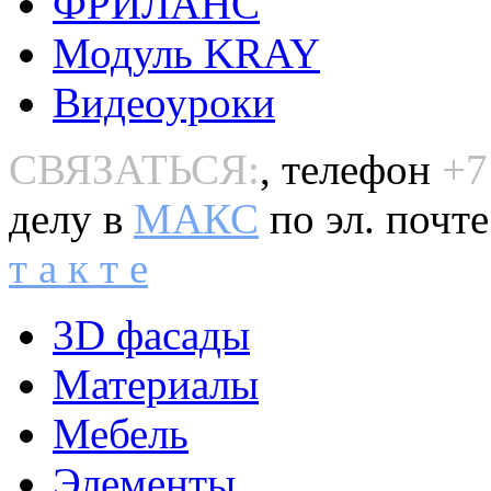
ФРИЛАНС
Модуль KRAY
Видеоуроки
СВЯЗАТЬСЯ:
, телефон
+7
делу в
MAКС
по эл. почт
т а к т е
3D фасады
Материалы
Мебель
Элементы