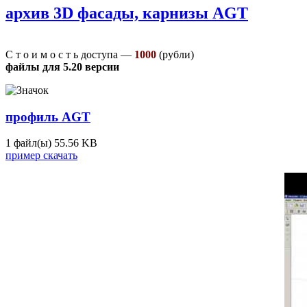
архив 3D фасады, карнизы AGT
С т о и м о с т ь доступа —
1000
(рубли)
файлы для 5.20 версии
профиль AGT
1 файл(ы)
55.56 KB
пример скачать