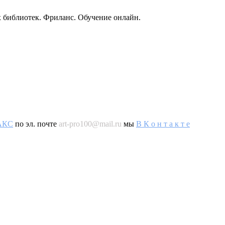
 библиотек. Фриланс. Обучение онлайн.
AКС
по эл. почте
art-pro100@mail.ru
мы
В К о н т а к т е