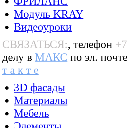
ФРИЛАНС
Модуль KRAY
Видеоуроки
СВЯЗАТЬСЯ:
, телефон
+7
делу в
MAКС
по эл. почт
т а к т е
3D фасады
Материалы
Мебель
Элементы