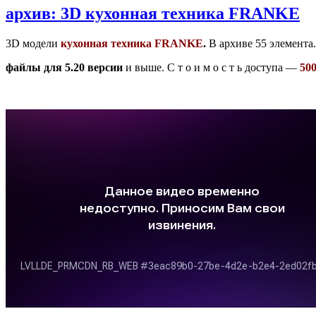
архив: 3D кухонная техника FRANKE
3D модели
кухонная техника FRANKE
.
В архиве 55 элемента.
файлы для 5.20 версии
и выше. С т о и м о с т ь доступа —
50