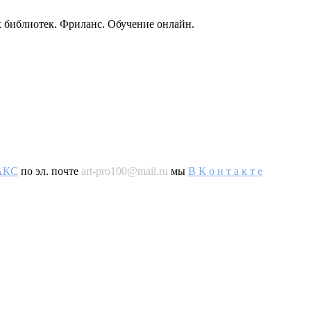
 библиотек. Фриланс. Обучение онлайн.
AКС
по эл. почте
art-pro100@mail.ru
мы
В К о н т а к т е