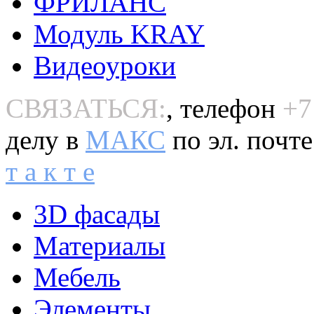
ФРИЛАНС
Модуль KRAY
Видеоуроки
СВЯЗАТЬСЯ:
, телефон
+7
делу в
MAКС
по эл. почт
т а к т е
3D фасады
Материалы
Мебель
Элементы