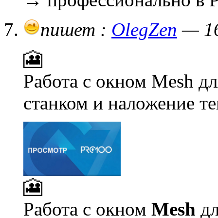
пишет :
OlegZen
— 16
🎦
Работа с окном Mesh д
станком и наложение те
🎦
Работа с окном
Mesh
дл