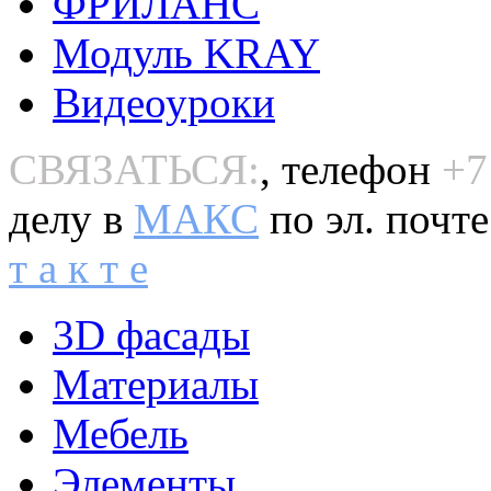
ФРИЛАНС
Модуль KRAY
Видеоуроки
СВЯЗАТЬСЯ:
, телефон
+7
делу в
MAКС
по эл. почт
т а к т е
3D фасады
Материалы
Мебель
Элементы