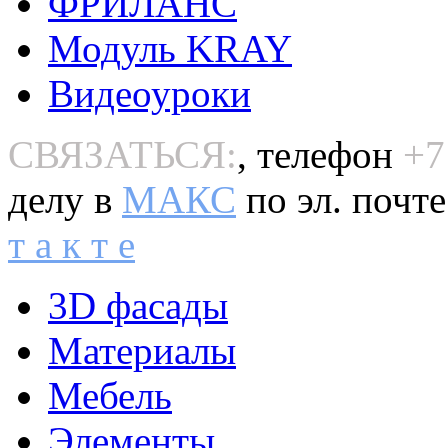
ФРИЛАНС
Модуль KRAY
Видеоуроки
СВЯЗАТЬСЯ:
, телефон
+7
делу в
MAКС
по эл. почт
т а к т е
3D фасады
Материалы
Мебель
Элементы