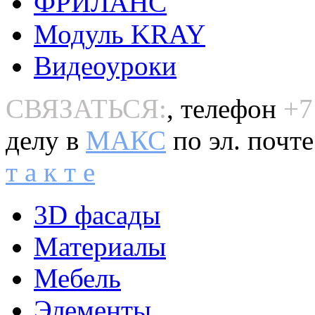
ФРИЛАНС
Модуль KRAY
Видеоуроки
СВЯЗАТЬСЯ:
, телефон
+7
делу в
MAКС
по эл. почт
т а к т е
3D фасады
Материалы
Мебель
Элементы