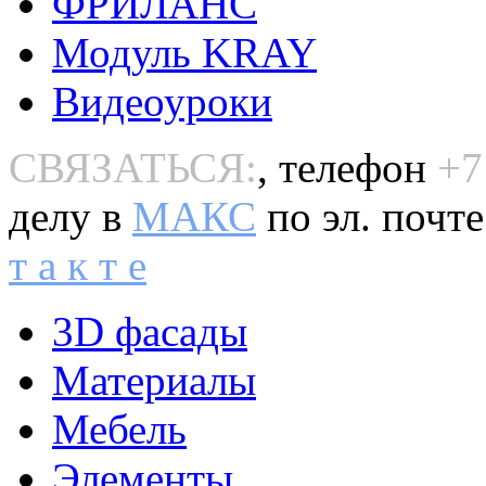
ФРИЛАНС
Модуль KRAY
Видеоуроки
СВЯЗАТЬСЯ:
, телефон
+7
делу в
MAКС
по эл. почт
т а к т е
3D фасады
Материалы
Мебель
Элементы