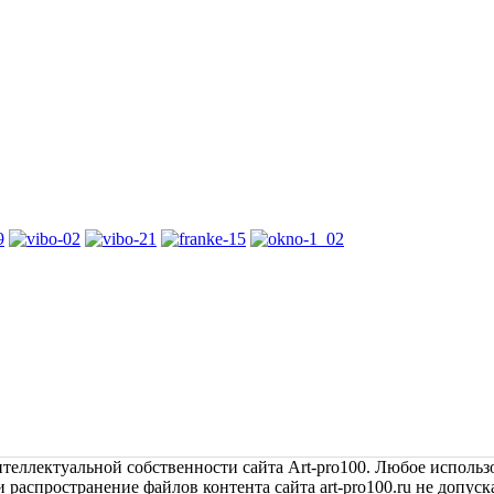
теллектуальной собственности сайта Art-pro100. Любое исполь
распространение файлов контента сайта art-pro100.ru не допуска