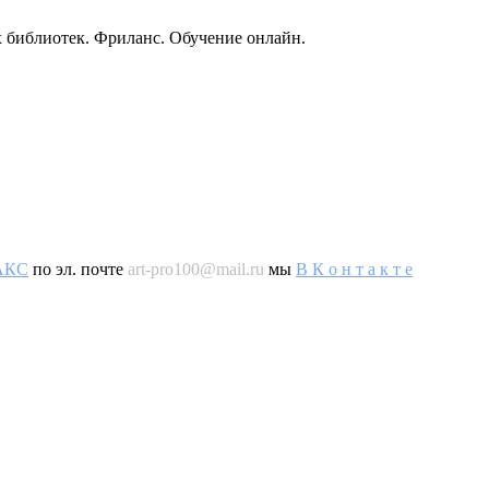
 библиотек. Фриланс. Обучение онлайн.
AКС
по эл. почте
art-pro100@mail.ru
мы
В К о н т а к т е