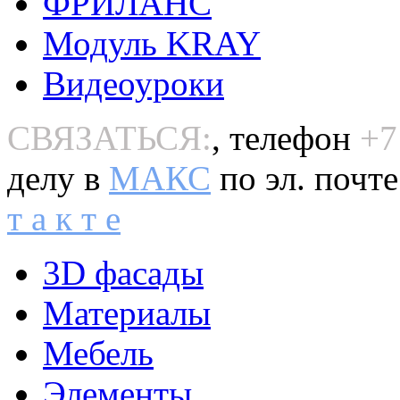
ФРИЛАНС
Модуль KRAY
Видеоуроки
СВЯЗАТЬСЯ:
, телефон
+7
делу в
MAКС
по эл. почт
т а к т е
3D фасады
Материалы
Мебель
Элементы