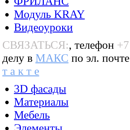
ФРИЛАНС
Модуль KRAY
Видеоуроки
СВЯЗАТЬСЯ:
, телефон
+7
делу в
MAКС
по эл. почт
т а к т е
3D фасады
Материалы
Мебель
Элементы