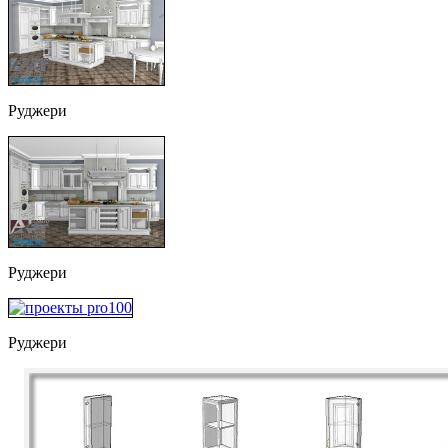
Руджери
Руджери
Руджери