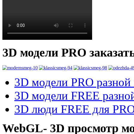
3D модели PRO заказат
3D модели PRO разной к
3D модели FREE разной
3D люди FREE для PRO1
WebGL- 3D просмотр мо