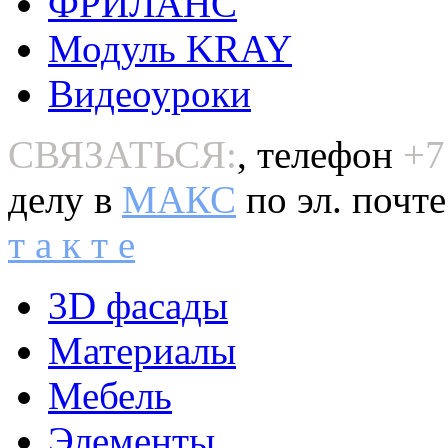
ФРИЛАНС
Модуль KRAY
Видеоуроки
СВЯЗАТЬСЯ:
, телефон
+7
делу в
MAКС
по эл. почт
т а к т е
3D фасады
Материалы
Мебель
Элементы