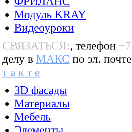
ФРИЛАНС
Модуль KRAY
Видеоуроки
СВЯЗАТЬСЯ:
, телефон
+7
делу в
MAКС
по эл. почт
т а к т е
3D фасады
Материалы
Мебель
Элементы