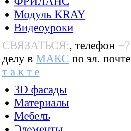
ФРИЛАНС
Модуль KRAY
Видеоуроки
СВЯЗАТЬСЯ:
, телефон
+7
делу в
MAКС
по эл. почт
т а к т е
3D фасады
Материалы
Мебель
Элементы