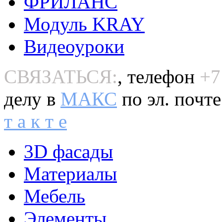
ФРИЛАНС
Модуль KRAY
Видеоуроки
СВЯЗАТЬСЯ:
, телефон
+7
делу в
MAКС
по эл. почт
т а к т е
3D фасады
Материалы
Мебель
Элементы