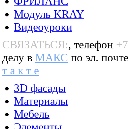
ФРИЛАНС
Модуль KRAY
Видеоуроки
СВЯЗАТЬСЯ:
, телефон
+7
делу в
MAКС
по эл. почт
т а к т е
3D фасады
Материалы
Мебель
Элементы