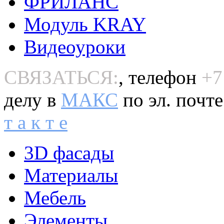
ФРИЛАНС
Модуль KRAY
Видеоуроки
СВЯЗАТЬСЯ:
, телефон
+7
делу в
MAКС
по эл. почт
т а к т е
3D фасады
Материалы
Мебель
Элементы