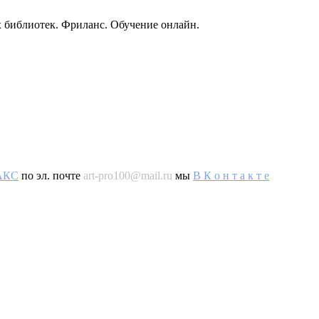
 библиотек. Фриланс. Обучение онлайн.
AКС
по эл. почте
art-pro100@mail.ru
мы
В К о н т а к т е