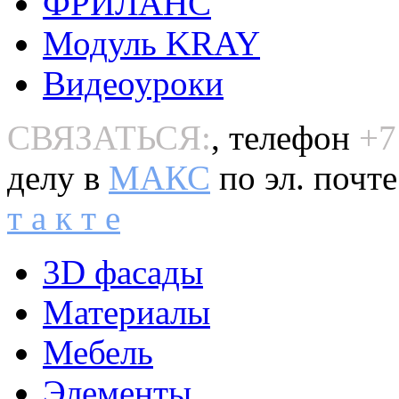
ФРИЛАНС
Модуль KRAY
Видеоуроки
СВЯЗАТЬСЯ:
, телефон
+7
делу в
MAКС
по эл. почт
т а к т е
3D фасады
Материалы
Мебель
Элементы