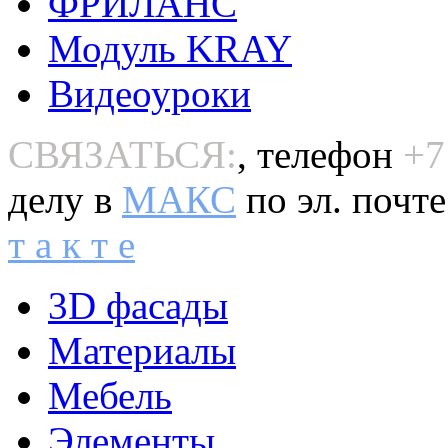
ФРИЛАНС
Модуль KRAY
Видеоуроки
СВЯЗАТЬСЯ:
, телефон
+7
делу в
MAКС
по эл. почт
т а к т е
3D фасады
Материалы
Мебель
Элементы