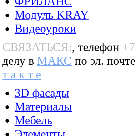
ФРИЛАНС
Модуль KRAY
Видеоуроки
СВЯЗАТЬСЯ:
, телефон
+7
делу в
MAКС
по эл. почт
т а к т е
3D фасады
Материалы
Мебель
Элементы