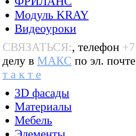
ФРИЛАНС
Модуль KRAY
Видеоуроки
СВЯЗАТЬСЯ:
, телефон
+7
делу в
MAКС
по эл. почт
т а к т е
3D фасады
Материалы
Мебель
Элементы