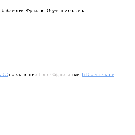
 библиотек. Фриланс. Обучение онлайн.
AКС
по эл. почте
art-pro100@mail.ru
мы
В К о н т а к т е