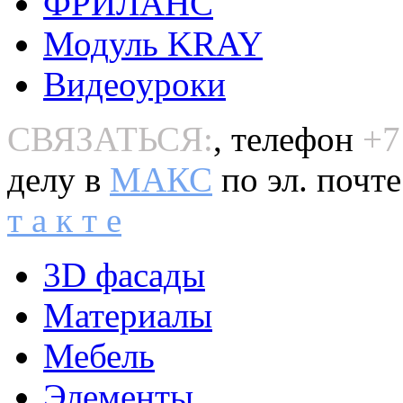
ФРИЛАНС
Модуль KRAY
Видеоуроки
СВЯЗАТЬСЯ:
, телефон
+7
делу в
MAКС
по эл. почт
т а к т е
3D фасады
Материалы
Мебель
Элементы