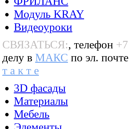
ФРИЛАНС
Модуль KRAY
Видеоуроки
СВЯЗАТЬСЯ:
, телефон
+7
делу в
MAКС
по эл. почт
т а к т е
3D фасады
Материалы
Мебель
Элементы