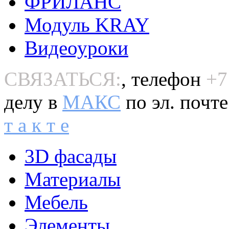
ФРИЛАНС
Модуль KRAY
Видеоуроки
СВЯЗАТЬСЯ:
, телефон
+7
делу в
MAКС
по эл. почт
т а к т е
3D фасады
Материалы
Мебель
Элементы