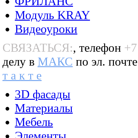
ФРИЛАНС
Модуль KRAY
Видеоуроки
СВЯЗАТЬСЯ:
, телефон
+7
делу в
MAКС
по эл. почт
т а к т е
3D фасады
Материалы
Мебель
Элементы