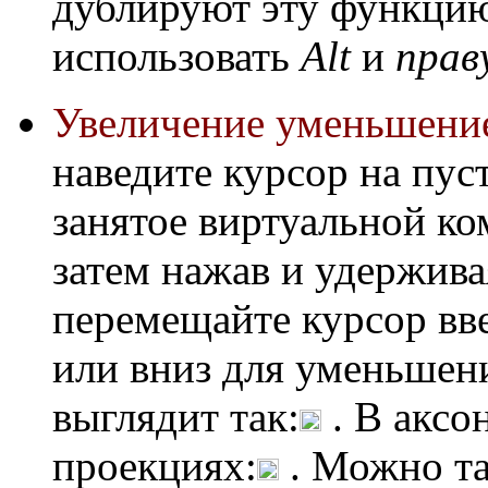
дублируют эту функци
использовать
Alt
и
прав
Увеличение
уменьшение
наведите курсор на пус
занятое виртуальной ко
затем нажав и удержив
перемещайте курсор вв
или вниз для уменьшени
выглядит так:
. В аксо
проекциях:
. Можно та