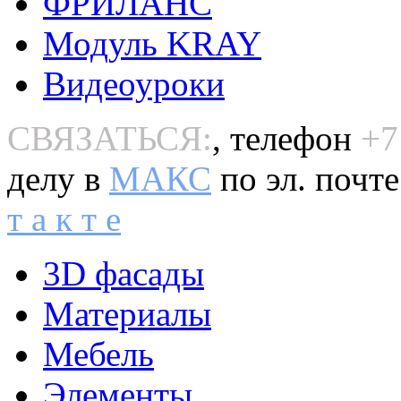
ФРИЛАНС
Модуль KRAY
Видеоуроки
СВЯЗАТЬСЯ:
, телефон
+7
делу в
MAКС
по эл. почт
т а к т е
3D фасады
Материалы
Мебель
Элементы