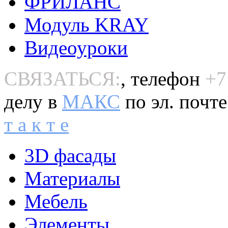
ФРИЛАНС
Модуль KRAY
Видеоуроки
СВЯЗАТЬСЯ:
, телефон
+7
делу в
MAКС
по эл. почт
т а к т е
3D фасады
Материалы
Мебель
Элементы