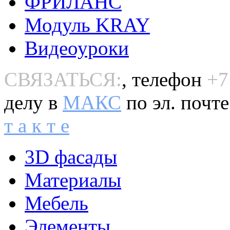
ФРИЛАНС
Модуль KRAY
Видеоуроки
СВЯЗАТЬСЯ:
, телефон
+7
делу в
MAКС
по эл. почт
т а к т е
3D фасады
Материалы
Мебель
Элементы